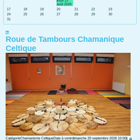
jeudi 13
août 2026
17
18
19
20
21
22
23
24
25
26
27
28
29
30
31
Roue de Tambours Chamanique
Celtique
Catégorie
Chamanisme Celtique
Date à venir
dimanche 20 septembre 2026
10:00
La