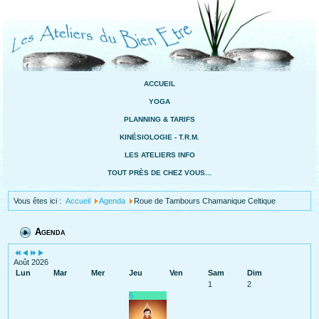
ACCUEIL
YOGA
PLANNING & TARIFS
KINÉSIOLOGIE - T.R.M.
LES ATELIERS INFO
TOUT PRÈS DE CHEZ VOUS...
Vous êtes ici :
Accueil
Agenda
Roue de Tambours Chamanique Celtique
Agenda
Août 2026
Lun
Mar
Mer
Jeu
Ven
Sam
Dim
1
2
6