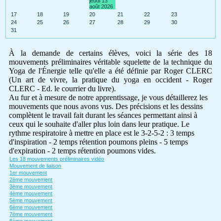
jeudi 13
août 2026
17
18
19
20
21
22
23
24
25
26
27
28
29
30
31
À la demande de certains élèves, voici la série des 18
mouvements préliminaires véritable squelette de la technique du
Yoga de l'Énergie telle qu'elle a été définie par Roger CLERC
(Un art de vivre, la pratique du yoga en occident - Roger
CLERC - Ed. le courrier du livre).
Au fur et à mesure de notre apprentissage, je vous détaillerez les
mouvements que nous avons vus. Des précisions et les dessins
complètent le travail fait durant les séances permettant ainsi à
ceux qui le souhaite d'aller plus loin dans leur pratique. Le
rythme respiratoire à mettre en place est le 3-2-5-2 : 3 temps
d'inspiration - 2 temps rétention poumons pleins - 5 temps
d'expiration - 2 temps rétention poumons vides.
Les 18 mouvements préliminaires vidéo
Mouvement de liaison
1er mouvement
2ème mouvement
3ème mouvement
4ème mouvement
5ème mouvement
6ème mouvement
7ème mouvement