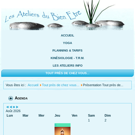
ACCUEIL
YOGA
PLANNING & TARIFS
KINÉSIOLOGIE - T.R.M.
LES ATELIERS INFO
TOUT PRÈS DE CHEZ VOUS...
Vous êtes ici :
Accueil
Tout près de chez vous...
Présentation Tout près de...
Agenda
Août 2026
Lun
Mar
Mer
Jeu
Ven
Sam
Dim
1
2
6