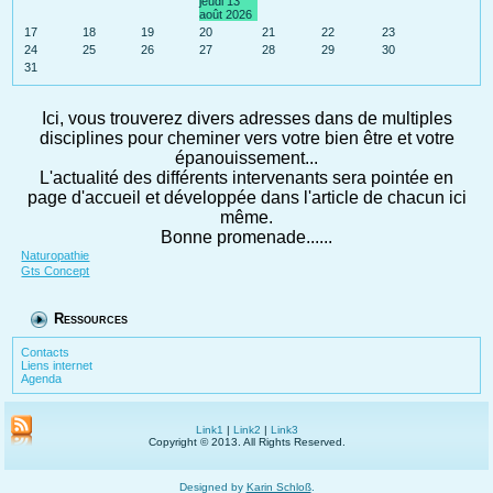
jeudi 13
août 2026
17
18
19
20
21
22
23
24
25
26
27
28
29
30
31
Ici, vous trouverez divers adresses dans de multiples
disciplines pour cheminer vers votre bien être et votre
épanouissement...
L'actualité des différents intervenants sera pointée en
page d'accueil et développée dans l'article de chacun ici
même.
Bonne promenade......
Naturopathie
Gts Concept
Ressources
Contacts
Liens internet
Agenda
Link1
|
Link2
|
Link3
Copyright © 2013. All Rights Reserved.
Designed by
Karin Schloß
.