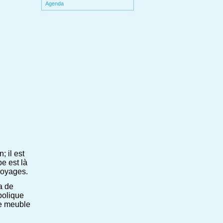
Agenda
; il est
e est là
 voyages.
ra de
mbolique
le meuble