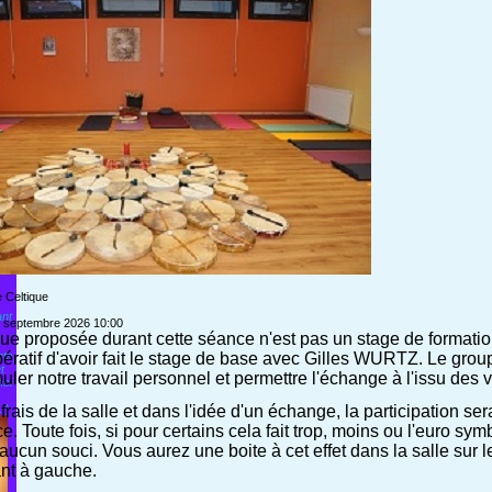
à
èse
Celtique
ant
 septembre 2026
10:00
que proposée durant cette séance n'est pas un stage de formation
ératif d'avoir fait le stage de base avec Gilles WURTZ. Le group
ts,
t
muler notre travail personnel et permettre l'échange à l'issu des
nsi
frais de la salle et dans l'idée d'un échange, la participation se
..]
. Toute fois, si pour certains cela fait trop, moins ou l'euro sy
aucun souci. Vous aurez une boite à cet effet dans la salle sur 
ant à gauche.