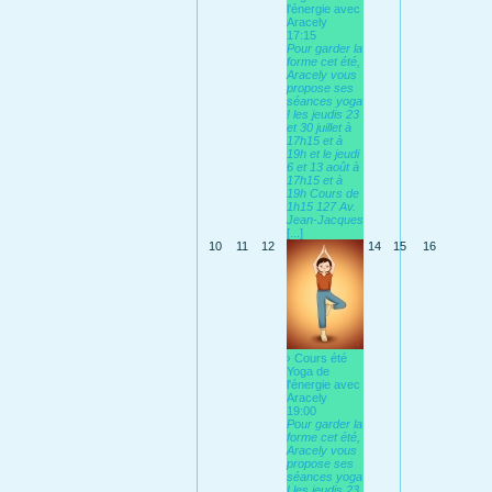
l'énergie avec
Aracely
17:15
Pour garder la
forme cet été,
Aracely vous
propose ses
séances yoga
! les jeudis 23
et 30 juillet à
17h15 et à
19h et le jeudi
6 et 13 août à
17h15 et à
19h Cours de
1h15 127 Av.
Jean-Jacques
[...]
10
11
12
14
15
16
› Cours été
Yoga de
l'énergie avec
Aracely
19:00
Pour garder la
forme cet été,
Aracely vous
propose ses
séances yoga
! les jeudis 23