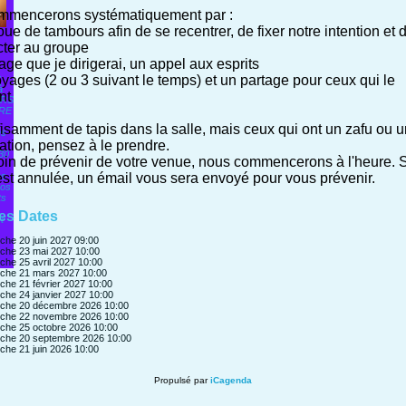
mmencerons systématiquement par :
oue de tambours afin de se recentrer, de fixer notre intention et 
ter au groupe
rage que je dirigerai, un appel aux esprits
voyages (2 ou 3 suivant le temps) et un partage pour ceux qui le
y
à
nt
ERS
TRE
uffisamment de tapis dans la salle, mais ceux qui ont un zafu ou 
es
ation, pensez à le prendre.
 30
in de prévenir de votre venue, nous commencerons à l'heure. S
st annulée, un émail vous sera envoyé pour vous prévenir.
es
ros
ts
les Dates
t
che 20 juin 2027
09:00
che 23 mai 2027
10:00
che 25 avril 2027
10:00
che 21 mars 2027
10:00
che 21 février 2027
10:00
che 24 janvier 2027
10:00
che 20 décembre 2026
10:00
che 22 novembre 2026
10:00
che 25 octobre 2026
10:00
che 20 septembre 2026
10:00
che 21 juin 2026
10:00
Propulsé par
iCagenda