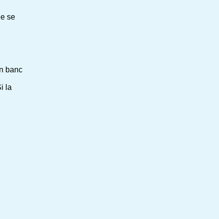
de se
un banc
i la