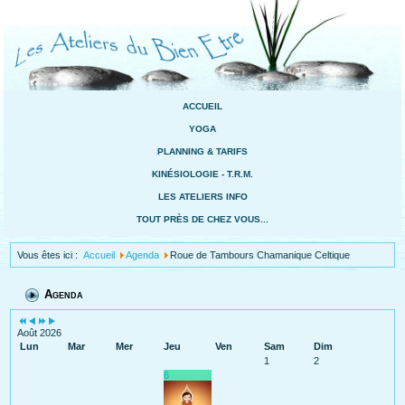
ACCUEIL
YOGA
PLANNING & TARIFS
KINÉSIOLOGIE - T.R.M.
LES ATELIERS INFO
TOUT PRÈS DE CHEZ VOUS...
Vous êtes ici :
Accueil
Agenda
Roue de Tambours Chamanique Celtique
Agenda
Août 2026
Lun
Mar
Mer
Jeu
Ven
Sam
Dim
1
2
6