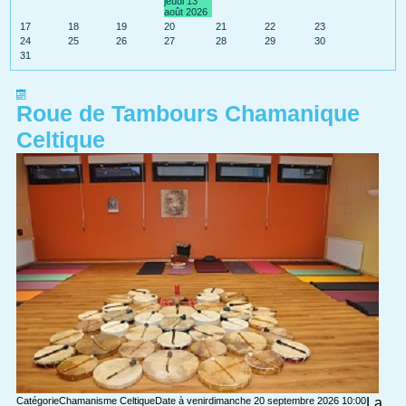
jeudi 13
août 2026
17
18
19
20
21
22
23
24
25
26
27
28
29
30
31
Roue de Tambours Chamanique
Celtique
Catégorie
Chamanisme Celtique
Date à venir
dimanche 20 septembre 2026
10:00
La