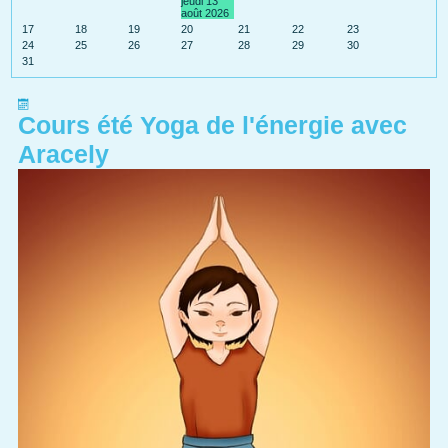
jeudi 13
août 2026
17
18
19
20
21
22
23
24
25
26
27
28
29
30
31
Cours été Yoga de l'énergie avec
Aracely