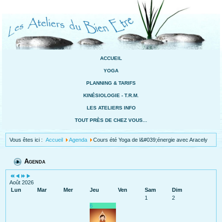
ACCUEIL
YOGA
PLANNING & TARIFS
KINÉSIOLOGIE - T.R.M.
LES ATELIERS INFO
TOUT PRÈS DE CHEZ VOUS...
Vous êtes ici :
Accueil
Agenda
Cours été Yoga de l&#039;énergie avec Aracely
Agenda
Août 2026
Lun
Mar
Mer
Jeu
Ven
Sam
Dim
1
2
6