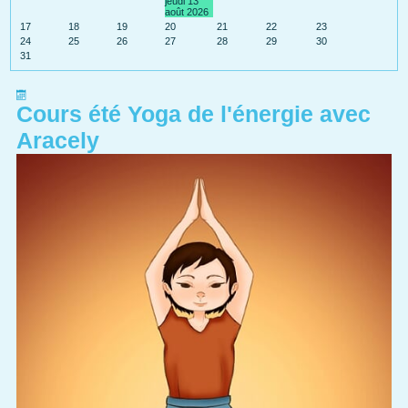
jeudi 13
août 2026
17
18
19
20
21
22
23
24
25
26
27
28
29
30
31
Cours été Yoga de l'énergie avec
Aracely