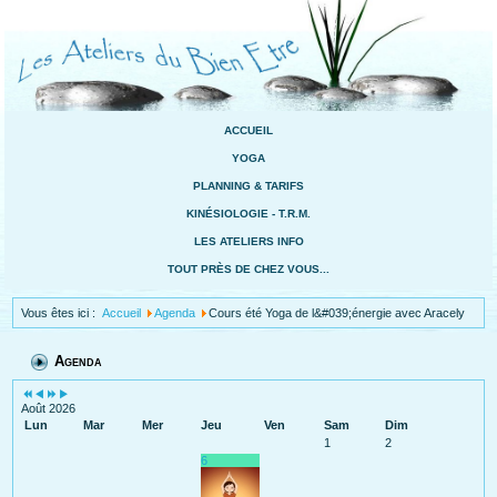
ACCUEIL
YOGA
PLANNING & TARIFS
KINÉSIOLOGIE - T.R.M.
LES ATELIERS INFO
TOUT PRÈS DE CHEZ VOUS...
Vous êtes ici :
Accueil
Agenda
Cours été Yoga de l&#039;énergie avec Aracely
Agenda
Août 2026
Lun
Mar
Mer
Jeu
Ven
Sam
Dim
1
2
6