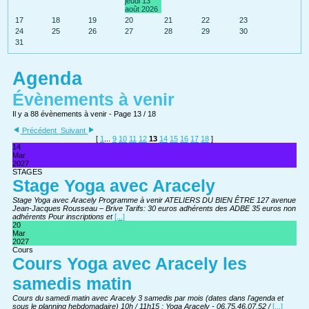
jeudi 13
août 2026
17
18
19
20
21
22
23
24
25
26
27
28
29
30
31
Agenda
Évènements à venir
Il y a 88 évènements à venir
- Page 13 / 18
Précédent
Suivant
[
1
...
9
10
11
12
13
14
15
16
17
18
]
14
Mar
2027
STAGES
Stage Yoga avec Aracely
Stage Yoga avec Aracely Programme à venir ATELIERS DU BIEN ÊTRE 127 avenue
Jean-Jacques Rousseau – Brive Tarifs: 30 euros adhérents des ADBE 35 euros non
adhérents Pour inscriptions et
[...]
20
Mar
2027
Cours
Cours Yoga avec Aracely les
samedis matin
Cours du samedi matin avec Aracely 3 samedis par mois (dates dans l'agenda et
sous le planning hebdomadaire) 10h / 11h15 : Yoga Aracely - 06.75.46.07.52 /
[...]