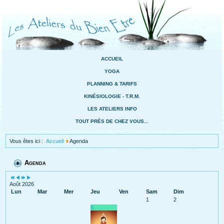
ACCUEIL
YOGA
PLANNING & TARIFS
KINÉSIOLOGIE - T.R.M.
LES ATELIERS INFO
TOUT PRÈS DE CHEZ VOUS...
Vous êtes ici :
Accueil
Agenda
Agenda
Août 2026
Lun
Mar
Mer
Jeu
Ven
Sam
Dim
1
2
6