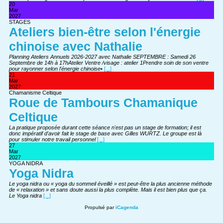
20
Mar
2027
STAGES
Ateliers bien-être selon l'énergie
chinoise avec Nathalie
Planning Ateliers Annuels 2026-2027 avec Nathalie SEPTEMBRE : Samedi 26
Septembre de 14h à 17hAtelier Ventre /visage : atelier 1Prendre soin de son ventre
pour rayonner selon l'énergie chinoise•
[...]
21
Mar
2027
Chamanisme Celtique
Roue de Tambours Chamanique
Celtique
La pratique proposée durant cette séance n'est pas un stage de formation; il est
donc impératif d'avoir fait le stage de base avec Gilles WURTZ. Le groupe est là
pour stimuler notre travail personnel
[...]
27
Mar
2027
YOGA NIDRA
Yoga Nidra
Le yoga nidra ou « yoga du sommeil éveillé » est peut-être la plus ancienne méthode
de « relaxation » et sans doute aussi la plus complète. Mais il est bien plus que ça.
Le Yoga nidra
[...]
Propulsé par
iCagenda